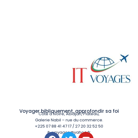
Voyager bibliquement, approfondir sa foi
Côte d’Ivoire, Abidjan, Plateau,
Galerie Nabil – rue du commerce.
+225 07 88 41 47 17 / 27 20 32 52 50
it_voyages@yahoo.fr