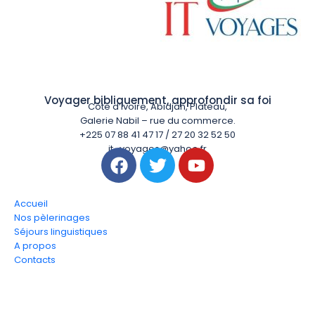
Voyager bibliquement, approfondir sa foi
Côte d’Ivoire, Abidjan, Plateau,
Galerie Nabil – rue du commerce.
+225 07 88 41 47 17 / 27 20 32 52 50
it_voyages@yahoo.fr
Accueil
Nos pèlerinages
Séjours linguistiques
A propos
Contacts