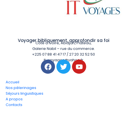
Voyager bibliquement, approfondir sa foi
Côte d’Ivoire, Abidjan, Plateau,
Galerie Nabil – rue du commerce.
+225 07 88 41 47 17 / 27 20 32 52 50
it_voyages@yahoo.fr
Accueil
Nos pèlerinages
Séjours linguistiques
A propos
Contacts