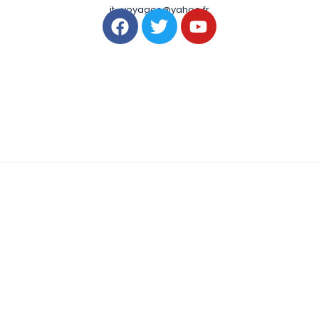
it_voyages@yahoo.fr