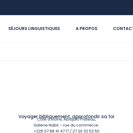
SÉJOURS LINGUISTIQUES
A PROPOS
CONTAC
Voyager bibliquement, approfondir sa foi
Côte d’Ivoire, Abidjan, Plateau,
Galerie Nabil – rue du commerce.
+225 07 88 41 47 17 / 27 20 32 52 50