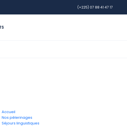
(+225) 07 88 41 47 17
TS
Accueil
Nos pèlerinages
Séjours linguistiques