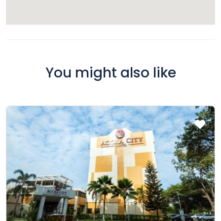
et Buis et découvrez la richesse de la région lyonnaise,
avec des excursions culturelles et des activités de plein
air.
Public Cible
: Ce séjour à l’American Village est destiné aux
jeunes âgés de 8 à 15 ans, désireux de vivre une immersion
authentique dans la culture américaine tout en restant en
You might also like
France.
Rejoignez-nous pour une semaine passionnante à
l’American Village, où vous découvrirez les richesses de la
culture américaine dans un cadre pittoresque et convivial !