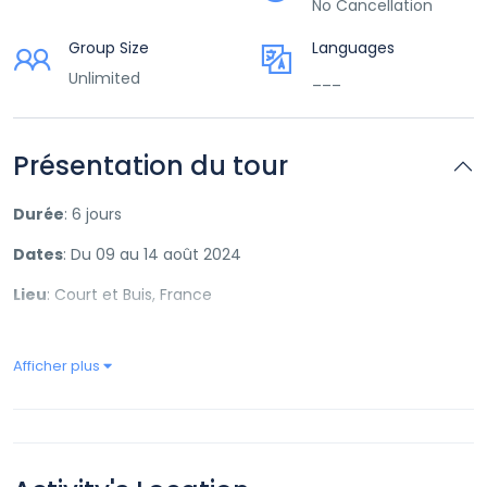
No Cancellation
Group Size
Languages
Unlimited
___
Présentation du tour
Durée
: 6 jours
Dates
: Du 09 au 14 août 2024
Lieu
: Court et Buis, France
Cours
: 10 heures par semaine
Afficher plus
Description
: Plongez au cœur de la culture américaine
sans quitter la France lors de notre séjour de 6 jours à
l’American Village, situé à quelques kilomètres de Lyon. Ce
programme unique propose une immersion totale dans la
vie américaine, avec des cours, des jeux et des activités