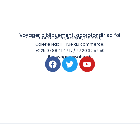
Voyager bibliquement, approfondir sa foi
Côte d’Ivoire, Abidjan, Plateau,
Galerie Nabil – rue du commerce.
+225 07 88 41 47 17 / 27 20 32 52 50
it_voyages@yahoo.fr